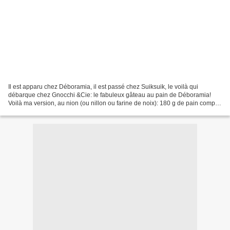
Il est apparu chez Déboramia, il est passé chez Suiksuik, le voilà qui
débarque chez Gnocchi &Cie: le fabuleux gâteau au pain de Déboramia!
Voilà ma version, au nion (ou nillon ou farine de noix): 180 g de pain complet
(ici, rustique aux petites graines)...