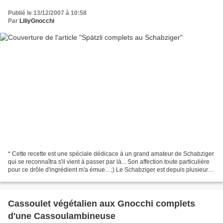
Publié le 13/12/2007 à 10:58
Par
LiliyGnocchi
* Cette recette est une spéciale dédicace à un grand amateur de Schabziger
qui se reconnaîtra s'il vient à passer par là... Son affection toute particulière
pour ce drôle d'ingrédient m'a émue... ;) Le Schabziger est depuis plusieurs
siècles une spécialité...
Cassoulet végétalien aux Gnocchi complets
d'une Cassoulambineuse