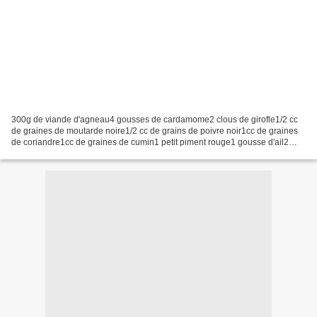
300g de viande d'agneau4 gousses de cardamome2 clous de girofle1/2 cc
de graines de moutarde noire1/2 cc de grains de poivre noir1cc de graines
de coriandre1cc de graines de cumin1 petit piment rouge1 gousse d'ail2
oignons1cs de gingembre frais1cc de...