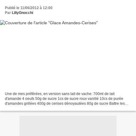
Publié le 11/06/2012 à 12:00
Par
LiliyGnocchi
Une de mes préférées, en version sans lait de vache: 700ml de lait
d'amande 4 oeufs 50g de sucre 1cs de sucre roux vanillé 10cs de purée
d'amandes grillées 400g de cerises dénoyautées 80g de sucre Battre les
oeufs au fouet avec les 50g de sucre. Puis...