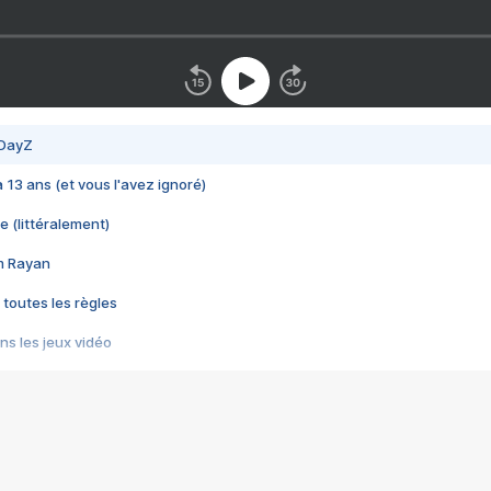
 DayZ
 a 13 ans (et vous l'avez ignoré)
e (littéralement)
im Rayan
 toutes les règles
s les jeux vidéo
us choquant de Rockstar ? - Le scandale BULLY
e plus moche de Steam
du RÊVE tourne au CAUCHEMAR