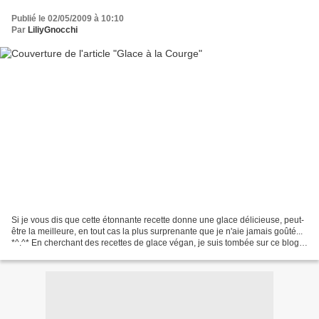
Publié le 02/05/2009 à 10:10
Par
LiliyGnocchi
Si je vous dis que cette étonnante recette donne une glace délicieuse, peut-
être la meilleure, en tout cas la plus surprenante que je n'aie jamais goûté...
*^.^* En cherchant des recettes de glace végan, je suis tombée sur ce blog
(en anglais): a vegan...