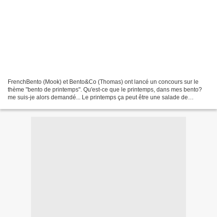
FrenchBento (Mook) et Bento&Co (Thomas) ont lancé un concours sur le
thème "bento de printemps". Qu'est-ce que le printemps, dans mes bento?
me suis-je alors demandé... Le printemps ça peut être une salade de
carottes fraîches et croquantes, décorée avec...