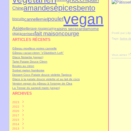
épices
amandes
bento
Chine
vegan
poulet
cannelle
miel
biscuits
Asie
raisins secs
cardamome
betterave rouge
curry
fait maison
courge
Posté par Lil
cerises
okara
Tags:
farine d
ARTICLES RÉCENTS
Gâteau moelleux poires cannelle
Gâteau cacao-citron "z'Däddisch Loft"
Vous aimez ?
Glace Noisette (vegan)
Tarte Patate Douce Citron
Boules au citron
Sorbet melon framboise
Dessert Coco Patate douce violette Tapioca
Glace à la patate douce violette et au lait de coco
Version vegan du gâteau à l'orange de Clea
La Tresse du samedi matin (vegan)
ARCHIVES
2023
2022
Février
(1)
2020
Janvier
(1)
2017
Janvier
(2)
2015
Décembre
(1)
2014
Juillet
Janvier
(1)
(1)
2013
Juin
Décembre
(1)
(1)