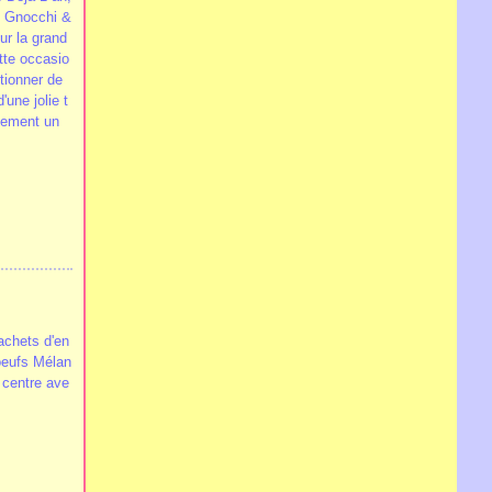
it Gnocchi &
ur la grand
ette occasio
ctionner de
une jolie t
stement un
sachets d'en
 oeufs Mélan
u centre ave