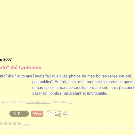
e 2007
to" été / automne
J'avais fait quelques photos de mes boîtes repas cet été...
pas publier? En fait, chez moi, tout est toujours une quest
s, pas que j'en manque cruellement à priori, mais j'essaie t
caser un nombre hallucinant et improbable...
iyGnocchi à 10:22 -
Commentaires [
…
]
- Permalien [
#
]
0 vote