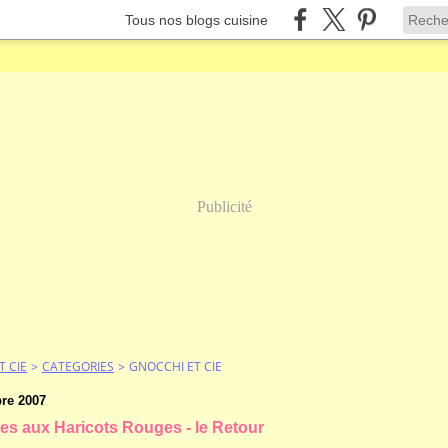
Tous nos blogs cuisine
Publicité
T CIE
>
CATEGORIES
>
GNOCCHI ET CIE
re 2007
ies aux Haricots Rouges - le Retour