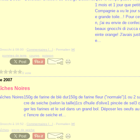
1 mois et 1 jour que pet
Compagnie a vu le jour s
e grande toile...! Pour c
n, j'ai eu envie de confe
beaux gnocchi di zucca d'
einte orange! J'avais ju
e...
iyGnocchi à 08:00 -
Commentaires [
…
]
- Permalien [
#
]
,
pommes de terre
,
courge
,
poisson
0 vote
e 2007
aîches Noires
150g de farine de blé dur150g de farine fleur ("normale")1 ou 2 
cre de seiche (selon la taille)1cs d'huile d'olive1 pincée de sel3
ger les farines et le sel dans un grand bol. Déposer les oeufs a
c l'encre de seiche et...
iyGnocchi à 16:52 -
Commentaires [
…
]
- Permalien [
#
]
aîches
,
encre de seiche