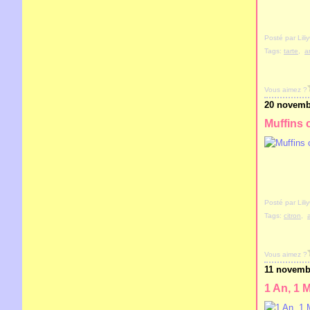
Posté par Lil
Tags:
tarte
,
a
Vous aimez ?
20 novemb
Muffins 
Posté par Lil
Tags:
citron
,
Vous aimez ?
11 novemb
1 An, 1 