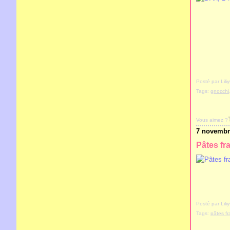
Posté par Lil
Tags:
gnocchi
Vous aimez ?
7 novembr
Pâtes fr
Posté par Lil
Tags:
pâtes fr