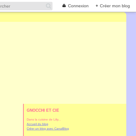
Connexion
+
Créer mon blog
GNOCCHI ET CIE
Dans la cuisine de Liliy...
Accueil du blog
Créer un blog avec CanalBlog