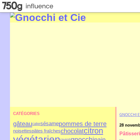
CATÉGORIES
GNOCCHI E
gâteau
pommes de terre
sésame
cake
28 novemb
citron
chocolat
noisettes
pâtes fraîches
Pâtisser
végétarien
gnocchi
pain
ravioli