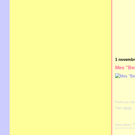
1 novembr
Mes "Ben
Posté par Lil
Tags:
bento
Vous aimez ?