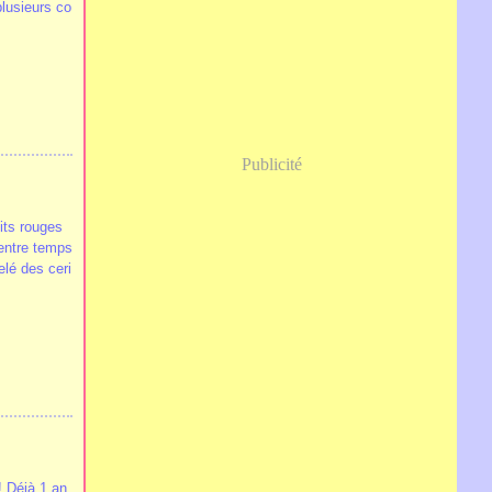
plusieurs co
Publicité
its rouges
entre temps
elé des ceri
 Déjà 1 an,