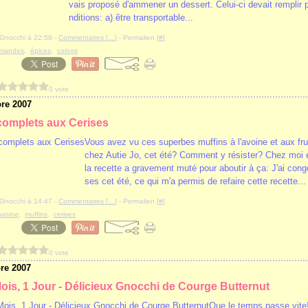
vais proposé d'ammener un dessert. Celui-ci devait remplir 
nditions: a) être transportable...
iyGnocchi à 22:58 -
Commentaires [
…
]
- Permalien [
#
]
mandes
,
épices
,
coings
0 vote
re 2007
complets aux Cerises
Vous avez vu ces superbes muffins à l'avoine et aux fru
chez Autie Jo, cet été? Comment y résister? Chez moi 
la recette a gravement muté pour aboutir à ça: J'ai cong
ses cet été, ce qui m'a permis de refaire cette recette...
iyGnocchi à 14:47 -
Commentaires [
…
]
- Permalien [
#
]
avoine
,
muffins
,
cerises
0 vote
re 2007
Mois, 1 Jour - Délicieux Gnocchi de Courge Butternut
Que le temps passe vite!