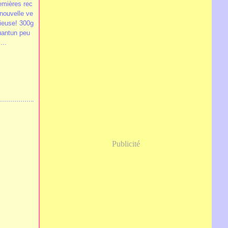
remières rec
 nouvelle ve
cieuse! 300g
uantun peu
...
Publicité