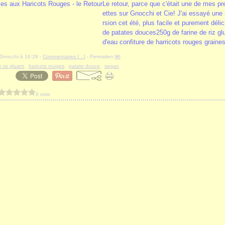
Le retour, parce que c'était une de mes p
ettes sur Gnocchi et Cie! J'ai essayé une
rsion cet été, plus facile et purement déli
de patates douces250g de farine de riz gl
d'eau confiture de harricots rouges graines
iyGnocchi à 16:28 -
Commentaires [
…
]
- Permalien [
#
]
e riz gluant
,
haricots rouges
,
patate douce
,
vegan
0 vote