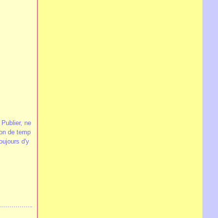
 Publier, ne
ion de temp
oujours d'y