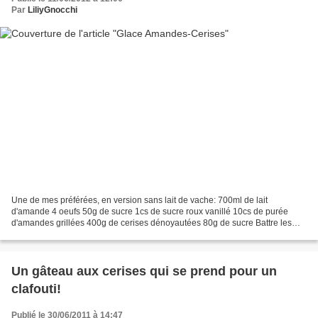
Par
LiliyGnocchi
Une de mes préférées, en version sans lait de vache: 700ml de lait
d'amande 4 oeufs 50g de sucre 1cs de sucre roux vanillé 10cs de purée
d'amandes grillées 400g de cerises dénoyautées 80g de sucre Battre les
oeufs au fouet avec les 50g de sucre. Puis...
Un gâteau aux cerises qui se prend pour un
clafouti!
Publié le 30/06/2011 à 14:47