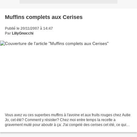
Muffins complets aux Cerises
Publié le 20/11/2007 à 14:47
Par
LiliyGnocchi
Vous avez vu ces superbes muffins à l'avoine et aux fruits rouges chez Autie
Jo, cet été? Comment y résister? Chez moi entre temps la recette a
gravement muté pour aboutir à ça: J'ai congelé des cerises cet été, ce qui
m'a permis de refaire cette recette...