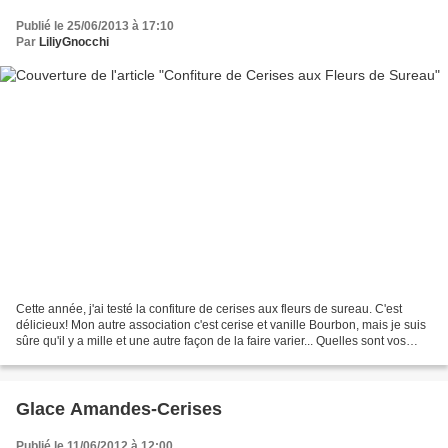
Publié le 25/06/2013 à 17:10
Par
LiliyGnocchi
Cette année, j'ai testé la confiture de cerises aux fleurs de sureau. C'est
délicieux! Mon autre association c'est cerise et vanille Bourbon, mais je suis
sûre qu'il y a mille et une autre façon de la faire varier... Quelles sont vos
associations préférées?...
Glace Amandes-Cerises
Publié le 11/06/2012 à 12:00